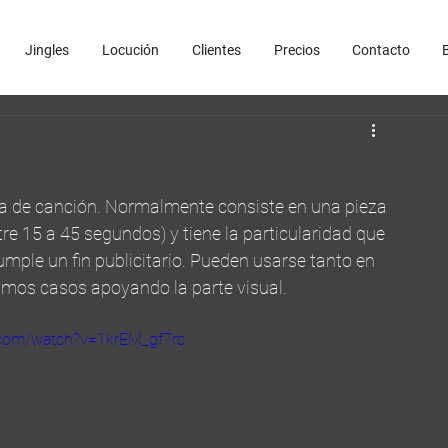
Jingles
Locución
Clientes
Precios
Contacto
ma de canción. Normalmente consiste en una pieza 
e 15 a 45 segundos) y tiene la particularidad que 
umple un fin publicitario. Pueden usarse tanto en 
imos casos apoyando la parte visual.
.com/watch?v=1krEM_gf7rc