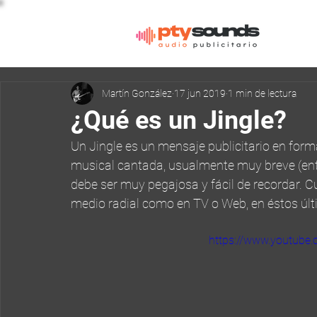
Martín González
17 jun 2019
1 min de lectura
¿Qué es un Jingle?
Un Jingle es un mensaje publicitario en for
musical cantada, usualmente muy breve (entr
debe ser muy pegajosa y fácil de recordar. C
medio radial como en TV o Web, en éstos últ
https://www.youtube