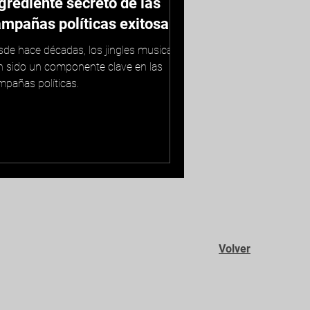
grediente secreto de las
mpañas políticas exitosas?

sde hace décadas, los jingles musicales
n sido un componente clave en las
mpañas políticas.
Volver