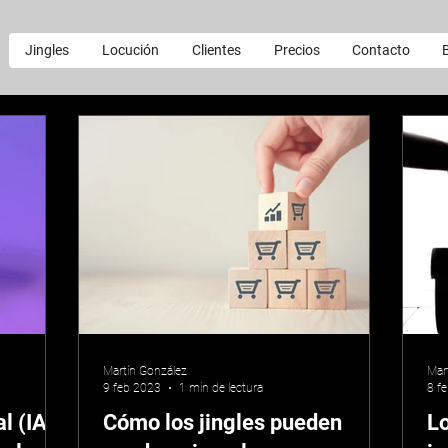
Jingles
Locución
Clientes
Precios
Contacto
Martín González
Mar
9 feb 2023
1 min de lectura
8 f
al (IA)
Cómo los jingles pueden
Lo