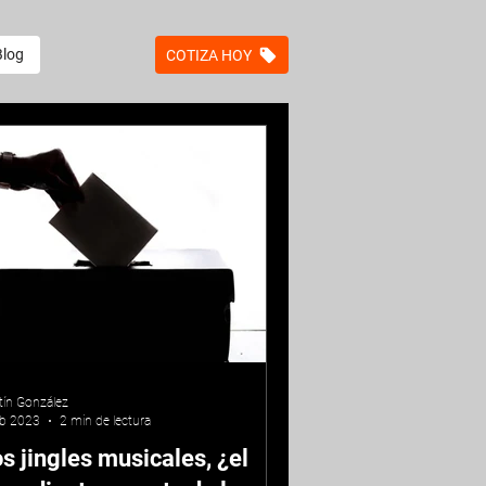
Blog
COTIZA HOY
tín González
eb 2023
2 min de lectura
s jingles musicales, ¿el