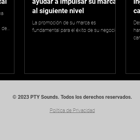
cal
ayudar a impulsar su marca
in
al siguiente nivel
ca
na

La promoción de su marca es
De
 de
fundamental para el éxito de su negocio.
ha
 que...
ca
© 2023 PTY Sounds. Todos los derechos reservados.
Política de Privacidad