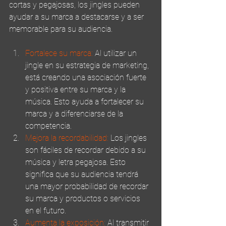
cortas y pegajosas, los jingles pueden 
ayudar a su marca a destacarse y a ser 
memorable para su audiencia.
Fortalece su marca:
 Al utilizar un 
jingle en su estrategia de marketing, 
está creando una asociación fuerte 
y positiva entre su marca y la 
música. Esto ayuda a fortalecer su 
marca y a diferenciarse de la 
competencia.
Mejora la recordabilidad: 
Los jingles 
son fáciles de recordar debido a su 
música y letra pegajosa. Esto 
significa que su audiencia tendrá 
una mayor probabilidad de recordar 
su marca y productos o servicios 
en el futuro.
Aumenta la exposición: 
Al transmitir 