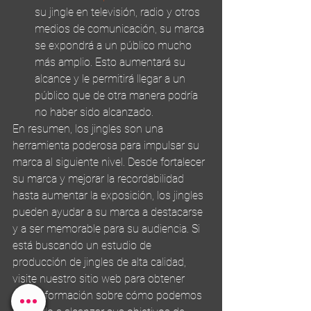
su jingle en televisión, radio y otros 
medios de comunicación, su marca 
se expondrá a un público mucho 
más amplio. Esto aumentará su 
alcance y le permitirá llegar a un 
público que de otra manera podría 
no haber sido alcanzado.
En resumen, los jingles son una 
herramienta poderosa para impulsar su 
marca al siguiente nivel. Desde fortalecer 
su marca y mejorar la recordabilidad 
hasta aumentar la exposición, los jingles 
pueden ayudar a su marca a destacarse 
y a ser memorable para su audiencia. Si 
está buscando un estudio de 
producción de jingles de alta calidad, 
visite nuestro sitio web para obtener 
más información sobre cómo podemos 